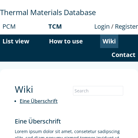
Thermal Materials Database
PCM
TCM
Login
/
Register
List view
How to use
Wiki
Contact
Wiki
Eine Überschrift
Eine Überschrift
Lorem ipsum dolor sit amet, consetetur sadipscing
elitr, sed diam nonumy eirmod tempor invidunt ut